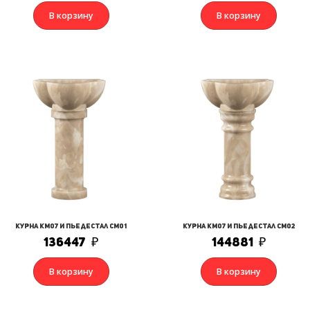
В корзину
В корзину
Курна КМ07 и Пьедестал СМ01
Курна КМ07 и Пьедестал СМ02
136447
₽
144881
₽
В корзину
В корзину