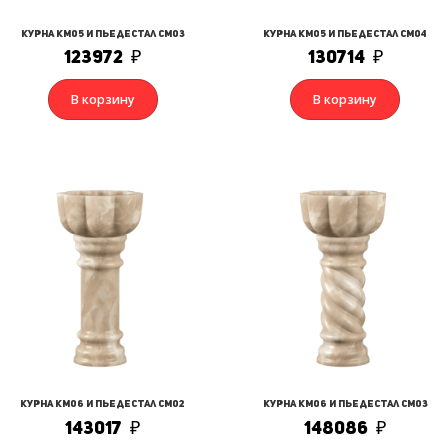
Курна КМ05 и Пьедестал СМ03
Курна КМ05 и Пьедестал СМ04
123972
₽
130714
₽
В корзину
В корзину
Курна КМ06 и Пьедестал СМ02
Курна КМ06 и Пьедестал СМ03
143017
₽
148086
₽