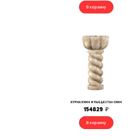
В корзину
Курна КМ06 и Пьедестал СМ04
154829
₽
В корзину