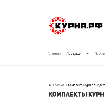
Перейти
Перейти
к
к
навигации
содержимому
Главная
Продукция
Произ
Главная
Комплекты курн с пьеде
Комплекты курн 