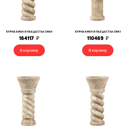
Курна КМ04 и Пьедестал СМ04
Курна КМ05 и Пьедестал СМ01
164117
₽
110469
₽
В корзину
В корзину