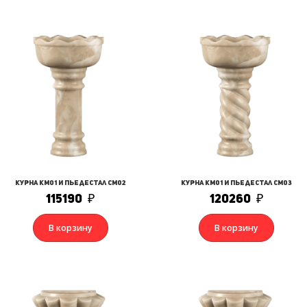
Курна КМ01 и Пьедестал СМ02
Курна КМ01 и Пьедестал СМ03
115190
₽
120260
₽
В корзину
В корзину