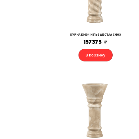
Курна КМ04 и Пьедестал СМ03
157373
₽
В корзину