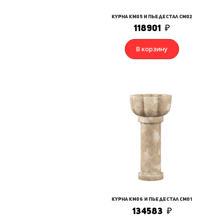
Курна КМ05 и Пьедестал СМ02
118901
₽
В корзину
Курна КМ06 и Пьедестал СМ01
134583
₽