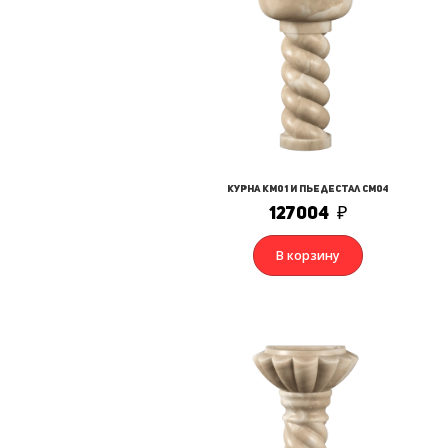
Курна КМ01 и Пьедестал СМ04
127004
₽
В корзину