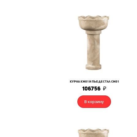
Курна КМ01 и Пьедестал СМ01
106756
₽
В корзину