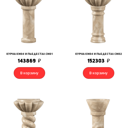
Курна КМ04 и Пьедестал СМ01
Курна КМ04 и Пьедестал СМ02
143869
₽
152303
₽
В корзину
В корзину