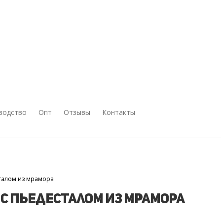
водство
Опт
Отзывы
Контакты
сталом из мрамора
с пьедесталом из мрамора