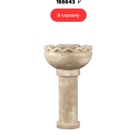
166643
₽
В корзину