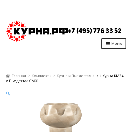
Перейти
Перейти
к
к
+7 (495) 776 33 52
навигации
содержимому
Меню
Главная
Продукция
Главная
Комплекты
Курна и Пьедестал
>
Курна КМ34
Производство
и Пьедестал СМ01
Опт
🔍
Отзывы
Контакты