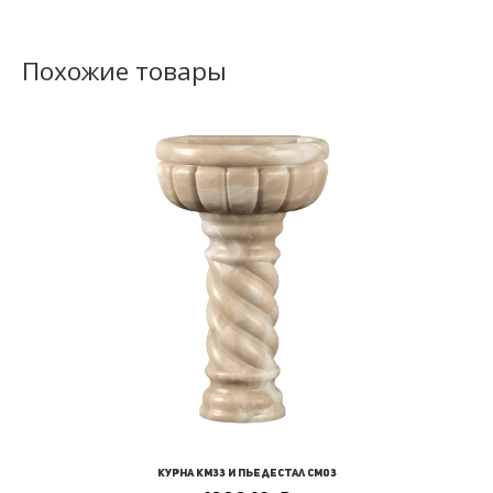
Похожие товары
Курна КМ33 и Пьедестал СМ03