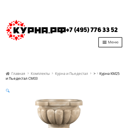
Перейти
Перейти
к
к
+7 (495) 776 33 52
навигации
содержимому
Меню
Главная
Продукция
Главная
Комплекты
Курна и Пьедестал
>
Курна КМ25
Производство
и Пьедестал СМ03
Опт
🔍
Отзывы
Контакты