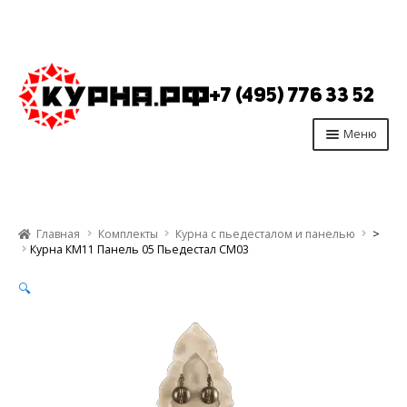
Перейти
Перейти
к
к
+7 (495) 776 33 52
навигации
содержимому
Меню
Главная
Продукция
Главная
Комплекты
Курна с пьедесталом и панелью
>
Производство
Курна КМ11 Панель 05 Пьедестал СМ03
Опт
🔍
Отзывы
Контакты