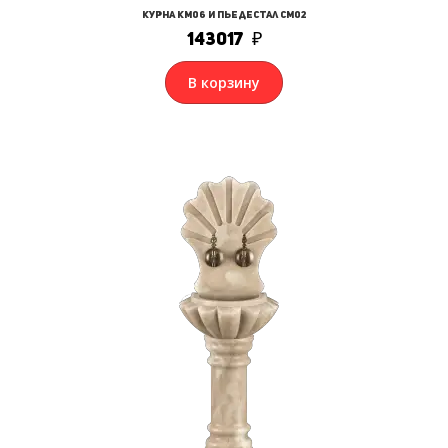
Курна КМ06 и Пьедестал СМ02
143017
₽
В корзину