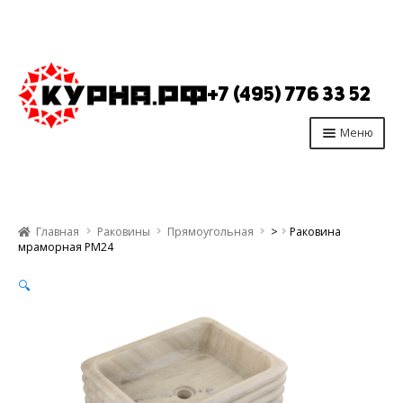
Перейти
Перейти
к
к
+7 (495) 776 33 52
навигации
содержимому
Меню
Главная
Продукция
Главная
Раковины
Прямоугольная
>
Раковина
Производство
мраморная РМ24
Опт
🔍
Отзывы
Контакты