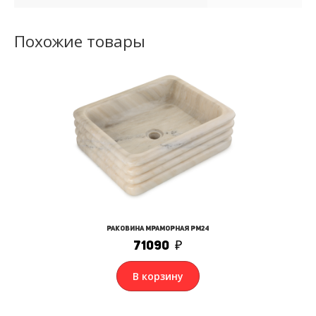
Похожие товары
Раковина мраморная РМ24
71090
₽
В корзину