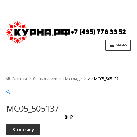
Перейти
Перейти
к
к
+7 (495) 776 33 52
навигации
содержимому
Меню
Главная
Продукция
Главная
Светильники
На складе
>
МС05_505137
Производство
🔍
Опт
Отзывы
МС05_505137
Контакты
0
₽
В корзину