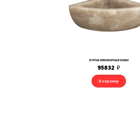
Курна мраморная КМ84
95832
₽
В корзину