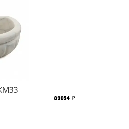
 КМ33
89054
₽