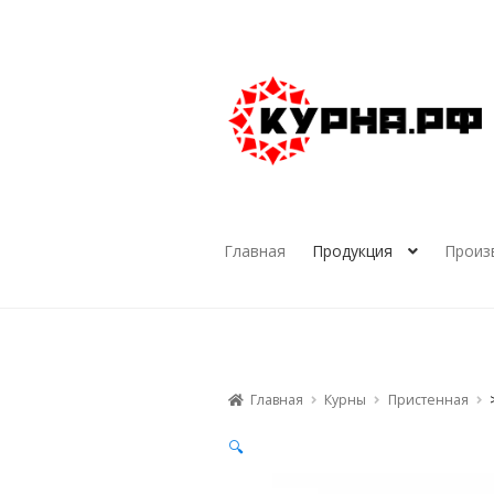
Перейти
Перейти
к
к
навигации
содержимому
Главная
Продукция
Произ
Главная
Курны
Пристенная
🔍