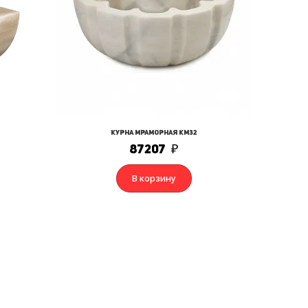
Курна мраморная КМ32
87207
₽
В корзину