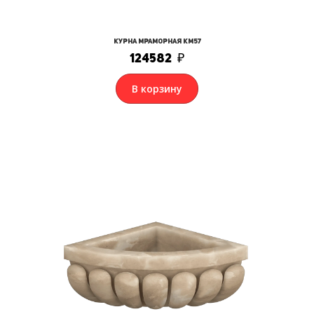
Курна мраморная КМ57
124582
₽
В корзину