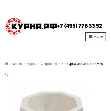
Перейти
Перейти
к
к
+7 (495) 776 33 52
навигации
содержимому
Меню
Главная
Продукция
Главная
Курны
Островная
>
Курна мраморная КМ20
Производство
🔍
Опт
Отзывы
Контакты