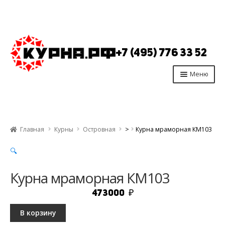
Перейти
Перейти
к
к
+7 (495) 776 33 52
навигации
содержимому
Меню
Главная
Продукция
Главная
Курны
Островная
>
Курна мраморная КМ103
Производство
🔍
Опт
Отзывы
Курна мраморная КМ103
Контакты
473000
₽
В корзину