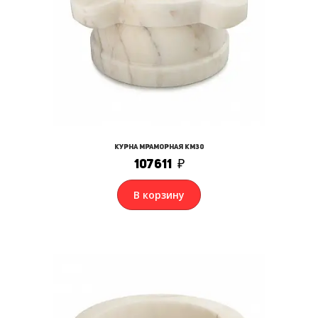
Курна мраморная КМ30
107611
₽
В корзину