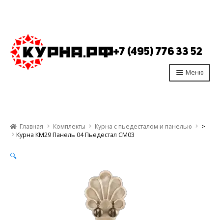
Перейти
Перейти
к
к
+7 (495) 776 33 52
навигации
содержимому
Меню
Главная
Продукция
Главная
Комплекты
Курна с пьедесталом и панелью
>
Производство
Курна КМ29 Панель 04 Пьедестал СМ03
Опт
🔍
Отзывы
Контакты