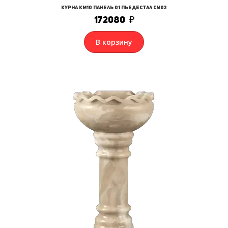
Курна КМ10 Панель 01 Пьедестал СМ02
172080
₽
В корзину