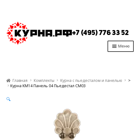
Перейти
Перейти
к
к
+7 (495) 776 33 52
навигации
содержимому
Меню
Главная
Продукция
Главная
Комплекты
Курна с пьедесталом и панелью
>
Производство
Курна КМ14 Панель 04 Пьедестал СМ03
Опт
🔍
Отзывы
Контакты