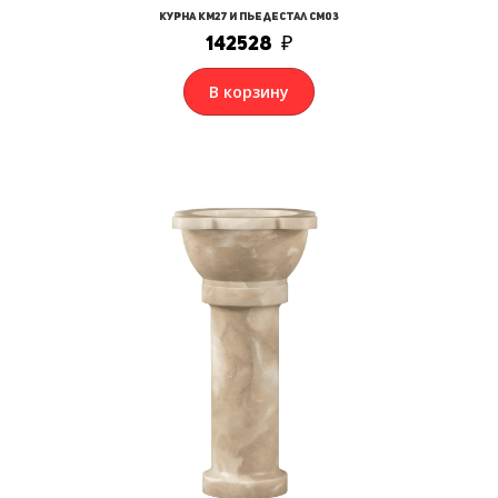
Курна КМ27 и Пьедестал СМ03
142528
₽
В корзину