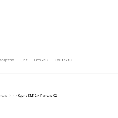
водство
Опт
Отзывы
Контакты
анель
>
Курна КМ12 и Панель 02