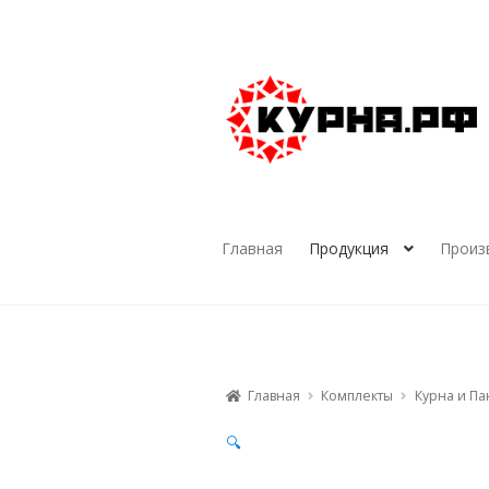
Перейти
Перейти
к
к
навигации
содержимому
Главная
Продукция
Произ
Главная
Комплекты
Курна и П
🔍