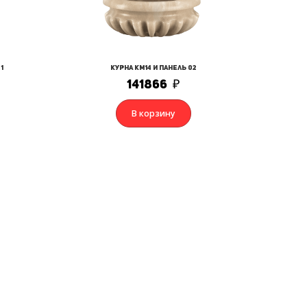
1
Курна КМ14 и Панель 02
141866
₽
В корзину