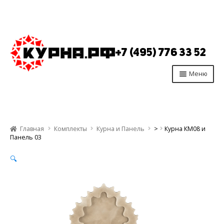
Перейти
Перейти
к
к
+7 (495) 776 33 52
навигации
содержимому
Меню
Главная
Продукция
Главная
Комплекты
Курна и Панель
>
Курна КМ08 и
Производство
Панель 03
Опт
🔍
Отзывы
Контакты