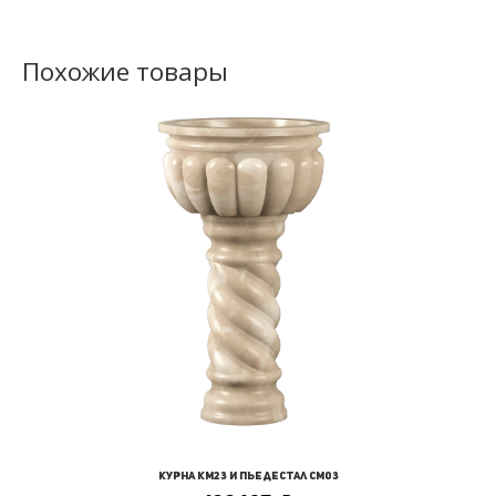
Похожие товары
Курна КМ23 и Пьедестал СМ03