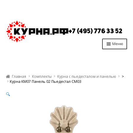
Перейти
Перейти
к
к
+7 (495) 776 33 52
навигации
содержимому
Меню
Главная
Продукция
Главная
Комплекты
Курна с пьедесталом и панелью
>
Производство
Курна КМ07 Панель 02 Пьедестал СМ03
Опт
🔍
Отзывы
Контакты