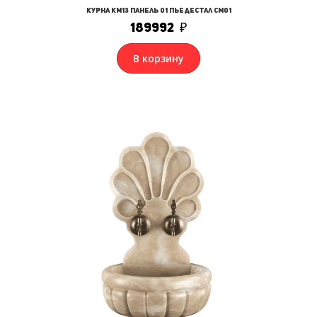
Курна КМ13 Панель 01 Пьедестал СМ01
189992
₽
В корзину