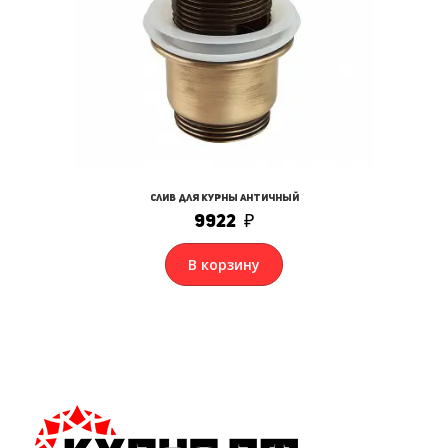
Слив для курны античный
9922
₽
В корзину