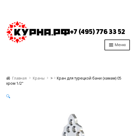
Перейти
Перейти
к
к
+7 (495) 776 33 52
навигации
содержимому
Меню
Главная
Продукция
Главная
Краны
>
Кран для турецкой бани (хамам) 05
Производство
хром 1/2"
Опт
🔍
Отзывы
Контакты