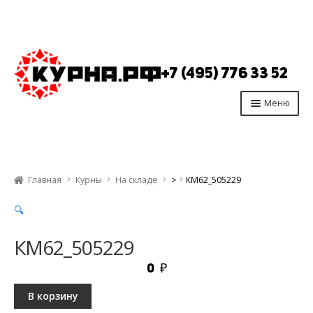
Перейти
Перейти
к
к
+7 (495) 776 33 52
навигации
содержимому
Меню
Главная
Продукция
Главная
Курны
На складе
>
КМ62_505229
Производство
🔍
Опт
Отзывы
КМ62_505229
Контакты
0
₽
В корзину