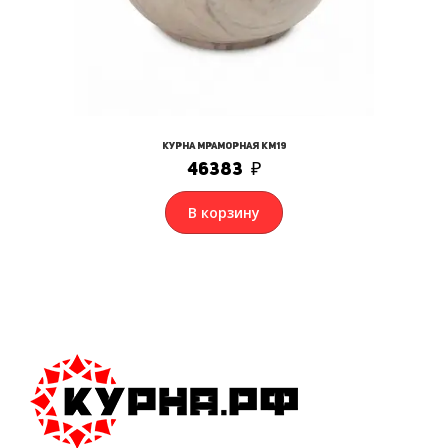
Курна мраморная КМ19
46383
₽
В корзину