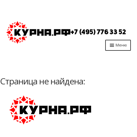
Перейти
Перейти
к
к
+7 (495) 776 33 52
навигации
содержимому
Меню
Главная
Продукция
Страница не найдена:
Производство
Опт
Отзывы
Контакты