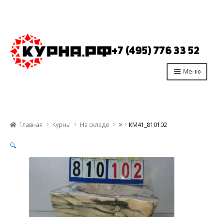
Перейти
Перейти
к
к
+7 (495) 776 33 52
навигации
содержимому
Меню
Главная
Продукция
Главная
Курны
На складе
>
КМ41_810102
Производство
🔍
Опт
Отзывы
Контакты