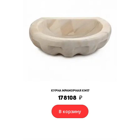
Курна мраморная КМ17
178108
₽
В корзину