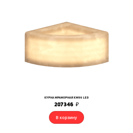
Курна мраморная КМ96 LED
207346
₽
В корзину