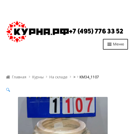
Перейти
Перейти
к
к
+7 (495) 776 33 52
навигации
содержимому
Меню
Главная
Продукция
Главная
Курны
На складе
>
КМ34_1107
Производство
🔍
Опт
Отзывы
Контакты