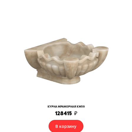
Курна мраморная КМ59
128415
₽
В корзину