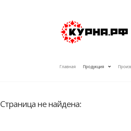
Перейти
Перейти
к
к
навигации
содержимому
Главная
Продукция
Произ
Страница не найдена: