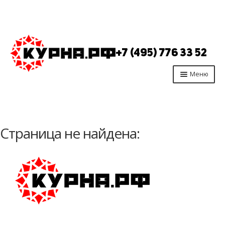
Перейти
Перейти
к
к
+7 (495) 776 33 52
навигации
содержимому
Меню
Главная
Продукция
Страница не найдена:
Производство
Опт
Отзывы
Контакты